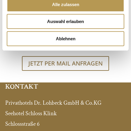
FESTE
Alle zulassen
Ob Jubiläum, Familienfest oder Firmenfeier, die
Auswahl erlauben
geschichtsträchtigen Säulen des Schlosshotels Klink
sorgen für ein elegantes Ambiente, das Sie und Ihre
Ablehnen
Gäste begeistern wird.
JETZT PER MAIL ANFRAGEN
KONTAKT
Privathotels Dr. Lohbeck GmbH & Co.KG
Seehotel Schloss Klink
Schlossstraße 6