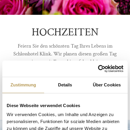
HOCHZEITEN
Feiern Sie den schönsten Tag Ihres Lebens im
Schlosshotel Klink. Wir planen diesen großen Tag
gemeinsam mit Ihnen bis auf den kleinsten
Wunsch und sorgen für eine unvergesslich schöne
Feier im Kreise Ihrer Familie, Freunde und
Verwandten.
Zustimmung
Details
Über Cookies
JETZT PER MAIL ANFRAGEN
Diese Webseite verwendet Cookies
Wir verwenden Cookies, um Inhalte und Anzeigen zu
personalisieren, Funktionen für soziale Medien anbieten
zu können und die Zugriffe auf unsere Website zu