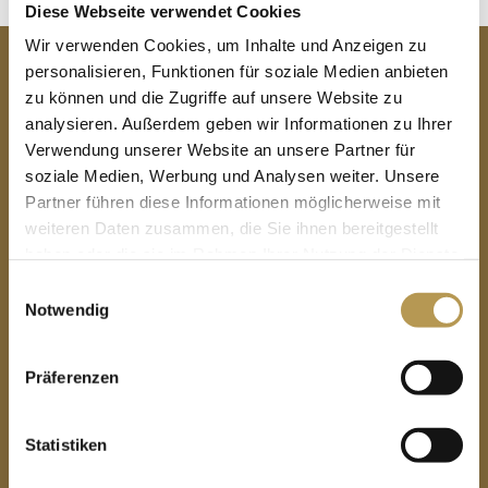
Diese Webseite verwendet Cookies
KONTAKT
Wir verwenden Cookies, um Inhalte und Anzeigen zu
personalisieren, Funktionen für soziale Medien anbieten
zu können und die Zugriffe auf unsere Website zu
Privathotels Dr. Lohbeck GmbH & Co.KG
analysieren. Außerdem geben wir Informationen zu Ihrer
Seehotel Schloss Klink
Verwendung unserer Website an unsere Partner für
soziale Medien, Werbung und Analysen weiter. Unsere
Schlossstraße 6
Partner führen diese Informationen möglicherweise mit
17192 Klink
weiteren Daten zusammen, die Sie ihnen bereitgestellt
haben oder die sie im Rahmen Ihrer Nutzung der Dienste
Tel
03991 747 - 0
gesammelt haben.
Einwilligungsauswahl
Notwendig
Fax
03991 747 - 299
Präferenzen
info@schlosshotel-klink.de
Statistiken
PRIVATHOTELS DR. LOHBECK