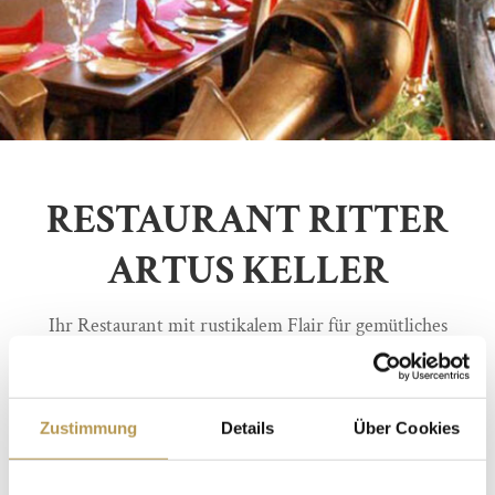
RESTAURANT RITTER
ARTUS KELLER
Ihr Restaurant mit rustikalem Flair für gemütliches
Beisammensein. Unsere Schlossküche verwöhnt Sie mit
unserem täglich wechselndem Abendmenü. Ideal für
Zustimmung
Details
Über Cookies
eine genussvolle ausgelassene Auszeit.