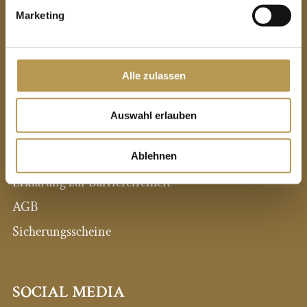
Alle Hotels auf einen Blick
Marketing
Pressestimmen
Expansion / Neue Hotels
Alle zulassen
Intranet
Auswahl erlauben
Impressum
Datenschutz
Ablehnen
Erklärung zur Barrierefreiheit
AGB
Sicherungsscheine
SOCIAL MEDIA