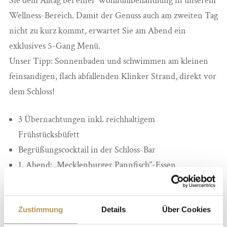
Sie dem Alltag bei einer Wohlfühlbehandlung in unserem
Wellness-Bereich. Damit der Genuss auch am zweiten Tag
nicht zu kurz kommt, erwartet Sie am Abend ein
exklusives 5-Gang Menü.
Unser Tipp: Sonnenbaden und schwimmen am kleinen
feinsandigen, flach abfallenden Klinker Strand, direkt vor
dem Schloss!
3 Übernachtungen inkl. reichhaltigem
Frühstücksbüfett
Begrüßungscocktail in der Schloss-Bar
1. Abend: „Mecklenburger Pannfisch“-Essen
2. Abend: ein 5-Gang Menü
Eine Wohlfühlbehandlung Ihrer Wahl (entweder eine
Zustimmung
Details
Über Cookies
wohltuende Rückenmassage, eine
Verwöhngesichtsbehandlung oder eine angenehme