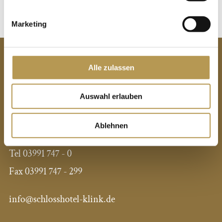
Marketing
KONTAKT
Alle zulassen
Privathotels Dr. Lohbeck GmbH & Co.KG
Seehotel Schloss Klink
Auswahl erlauben
Schlossstraße 6
17192 Klink
Ablehnen
Tel
03991 747 - 0
Fax
03991 747 - 299
info@schlosshotel-klink.de