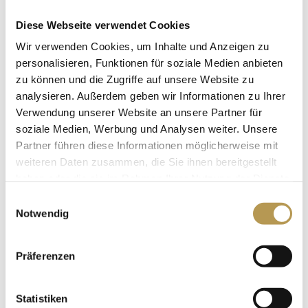
Fußmassage, Terminabsprache bitte rechtzeitig vor
Diese Webseite verwendet Cookies
Anreise)
Wir verwenden Cookies, um Inhalte und Anzeigen zu
Ein Tag Fahrradausleih
personalisieren, Funktionen für soziale Medien anbieten
Entspannung pur in unserem Wellness-Bereich mit
zu können und die Zugriffe auf unsere Website zu
analysieren. Außerdem geben wir Informationen zu Ihrer
Panorama-Schwimmbad, den finnische Saunen, der
Verwendung unserer Website an unsere Partner für
Dampfsauna und unserem Tepidarium
soziale Medien, Werbung und Analysen weiter. Unsere
Saunatücher & Bademantel für die Dauer Ihres
Partner führen diese Informationen möglicherweise mit
Aufenthaltes
weiteren Daten zusammen, die Sie ihnen bereitgestellt
haben oder die sie im Rahmen Ihrer Nutzung der Dienste
Übernachtungen:
3 Nächte
gesammelt haben.
Einwilligungsauswahl
Notwendig
Preis:
ab 332 Euro
Reisezeitraum: ganzjährig
Präferenzen
JETZT BUCHEN
Statistiken