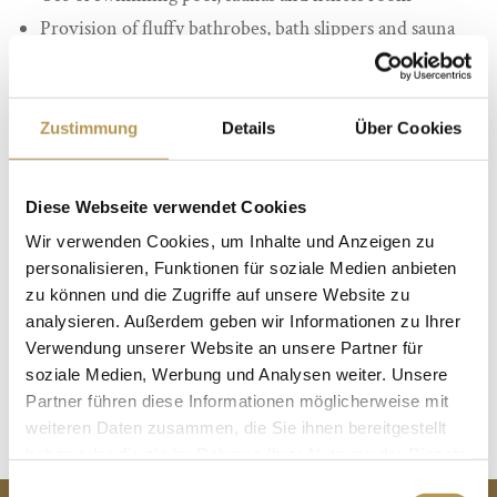
Provision of fluffy bathrobes, bath slippers and sauna
towels
Free WLAN
Zustimmung
Details
Über Cookies
Overnight stays:
5 nights
Diese Webseite verwendet Cookies
Wir verwenden Cookies, um Inhalte und Anzeigen zu
Travel period: Arrival daily / except holidays. Bookable
personalisieren, Funktionen für soziale Medien anbieten
subject to availability on selected dates.
zu können und die Zugriffe auf unsere Website zu
analysieren. Außerdem geben wir Informationen zu Ihrer
BOOK NOW
Verwendung unserer Website an unsere Partner für
soziale Medien, Werbung und Analysen weiter. Unsere
Partner führen diese Informationen möglicherweise mit
weiteren Daten zusammen, die Sie ihnen bereitgestellt
haben oder die sie im Rahmen Ihrer Nutzung der Dienste
gesammelt haben.
CONTACT
Einwilligungsauswahl