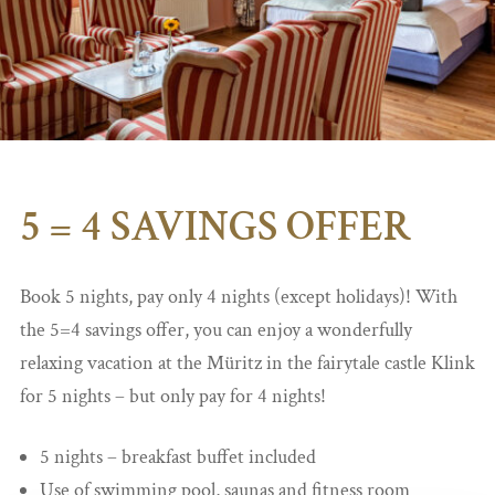
5 = 4 SAVINGS OFFER
Book 5 nights, pay only 4 nights (except holidays)! With
the 5=4 savings offer, you can enjoy a wonderfully
relaxing vacation at the Müritz in the fairytale castle Klink
for 5 nights – but only pay for 4 nights!
5 nights – breakfast buffet included
Use of swimming pool, saunas and fitness room