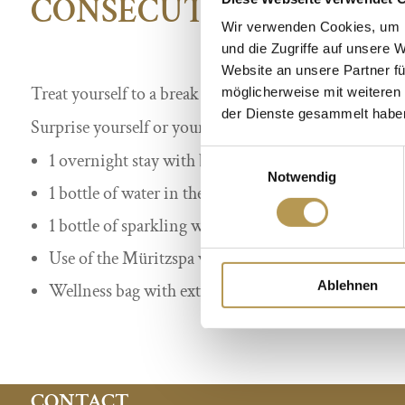
CONSECUTION SUNDAY
Wir verwenden Cookies, um I
und die Zugriffe auf unsere 
Website an unsere Partner fü
Treat yourself to a break from a challenging week.
möglicherweise mit weiteren
der Dienste gesammelt habe
Surprise yourself or your loved ones with our special o
Einwilligungsauswahl
1 overnight stay with breakfast buffet from Sunda
Notwendig
1 bottle of water in the room upon arrival
1 bottle of sparkling wine in the room on arrival
Use of the Müritzspa with swimming pool and var
Ablehnen
Wellness bag with extra towels, bathrobe and Frote
CONTACT