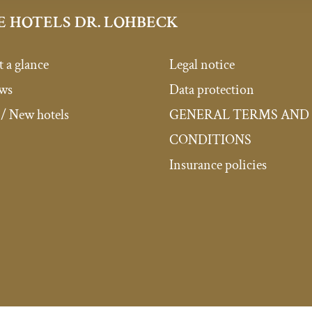
E HOTELS DR. LOHBECK
t a glance
Legal notice
ews
Data protection
/ New hotels
GENERAL TERMS AND
CONDITIONS
Insurance policies