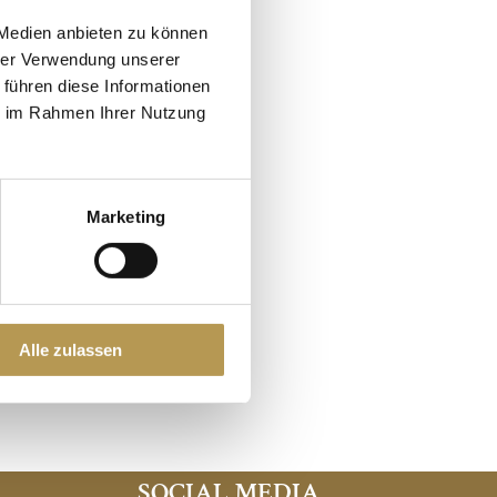
 Medien anbieten zu können
hrer Verwendung unserer
 führen diese Informationen
ie im Rahmen Ihrer Nutzung
p.p.
round
Marketing
Alle zulassen
SOCIAL MEDIA