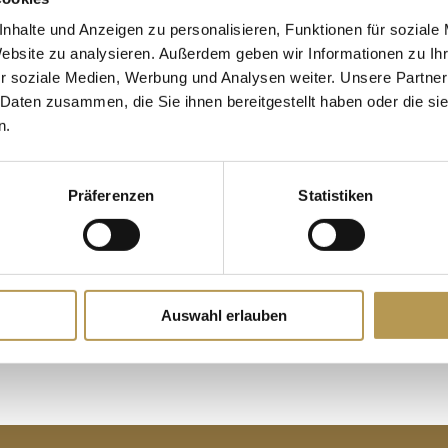
nhalte und Anzeigen zu personalisieren, Funktionen für soziale
Website zu analysieren. Außerdem geben wir Informationen zu I
Overnight stays:
1 night
r soziale Medien, Werbung und Analysen weiter. Unsere Partner
 Daten zusammen, die Sie ihnen bereitgestellt haben oder die s
Price:
from 95,50 Euro 
n.
ffer at the Müritz.
Travel period: all year 
y to Monday
Präferenzen
Statistiken
BOOK NOW
ious saunas
Auswahl erlauben
eslippers during the stay